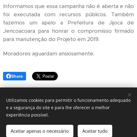
Informamos que essa campanha não é aberta e não
foi executada com recursos públicos. Também
fazemos um apelo a Prefeitura de Jijoca de
Jericoacoara para honrar o compromisso firmado
para manutenção do Projeto em 2019.
Moradores aguardam ansiosamente.
Share
Utilizamos cookies para permitir o funcionamento adequado
e a segurança do site e para lhe oferecer a melhor
experiência possível.
©
Conselho Comunitário de Jericoacoara.
Todos os
direitos reservados. Rua principal, SN - Jericoacoara - Ceará -
Brasil
Aceitar apenas o necessário
Aceitar tudo