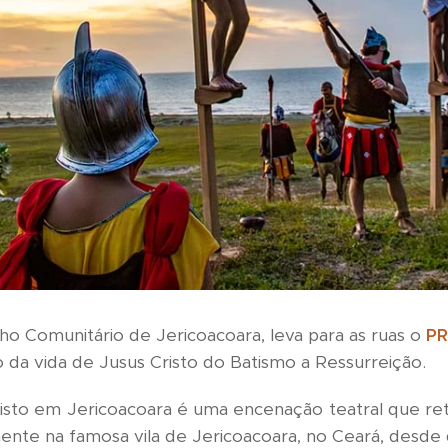
ho Comunitário de Jericoacoara, leva para as ruas o
PR
da vida de Jusus Cristo do Batismo a Ressurreição.
isto em Jericoacoara é uma encenação teatral que retr
mente na famosa vila de Jericoacoara, no Ceará, desde 