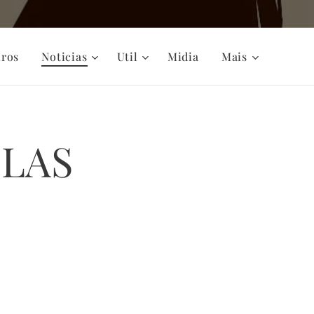
iros
Noticias
Util
Midia
Mais
ELAS