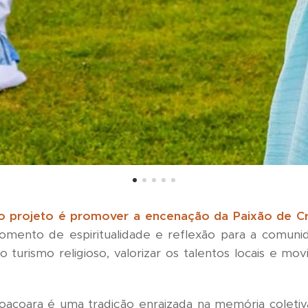
 do projeto é promover a encenação da Paixão de Cr
ento de espiritualidade e reflexão para a comunid
 o turismo religioso, valorizar os talentos locais e 
oacoara é uma tradição enraizada na memória coletiv