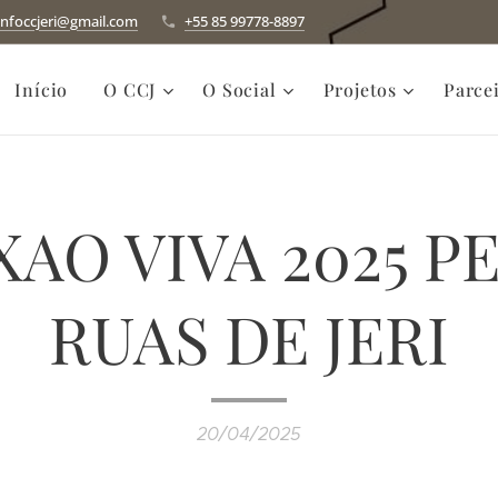
infoccjeri@gmail.com
+55 85 99778-8897
Início
O CCJ
O Social
Projetos
Parce
XAO VIVA 2025 P
RUAS DE JERI
20/04/2025