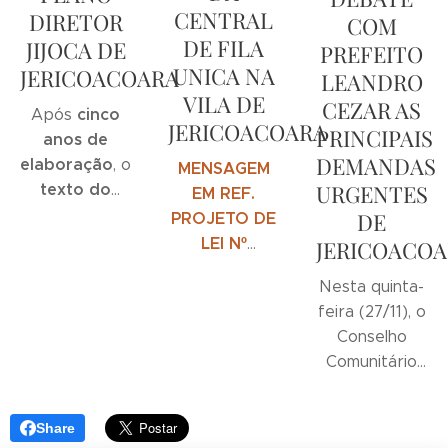
CENTRAL
DIRETOR
COM
DE FILA
JIJOCA DE
PREFEITO
UNICA NA
JERICOACOARA
LEANDRO
VILA DE
CEZAR AS
cinco
Após
JERICOACOARA
PRINCIPAIS
anos de
DEMANDAS
elaboração
, o
MENSAGEM
URGENTES
texto do
EM REF.
novo Plano
DE
PROJETO DE
Diretor de
LEI Nº
JERICOACO
Jijoca de
045/2025-
Nesta quinta-
Jericoacoara
EXEC, DE 26
feira (27/11), o
foi finalizado
.
DE
Conselho
Trata-se de
NOVEMBRO
Comunitário
um
DE 2025.
de
documento
Jericoacoara
extenso e
Share
se reuniu com
altamente