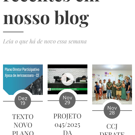
nosso blog
Leia o que há de novo essa semana
Nov
Dez
29
19
Nov
28
PROJETO
TEXTO
045/2025
NOVO
CCJ
DA
PLANO
DEBATE